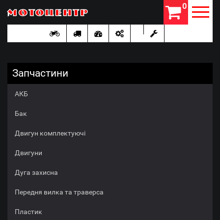
0
Мотоцентр
Перейти
до
основного
вмісту
Запчастини
АКБ
Бак
Двигун комплектуючі
Двигуни
Дуга захисна
Передня вилка та траверса
Пластик