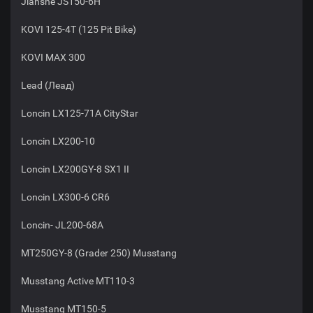
Jianshe JS150-6H
KOVI 125-4Т (125 Pit Bike)
KOVI MAX 300
Lead (Леад)
Loncin LX125-71A CityStar
Loncin LX200-10
Loncin LX200GY-8 SX1 II
Loncin LX300-6 CR6
Loncin- JL200-68A
MT250GY-8 (Grader 250) Musstang
Musstang Active MT110-3
Musstang MT150-5