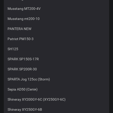
Musstang MT200-4V
Musstang mt200-10
PANTERA NEW
Patriot PM150-3
SH125
SPARK SP150S-17R
SPARK SP200R-30
SPARTA Jog 125cc (Storm)
Sepia AD50 (Сепія)
Shineray XY200GY-6C (XY250GY-6C)
Shineray XY250GY-6B