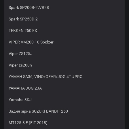
Spark SP200R-27/R28
Spark SP250D-2
TEKKEN 250 EX
VIPER VM200-10 Spidzer
Viper ZS125J
Viper zs200n
YAMAH SA36j VINO/GEAR/JOG 4T #PRO
YAMAHA JOG 2JA
Yamaha 3KJ
Задня зірка SUZUKI BANDIT 250
МТ125-8 F (FIT 2018)