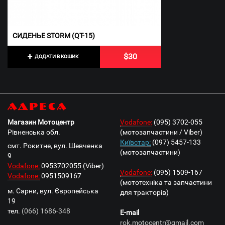
СИДЕНЬЕ STORM (QT-15)
$30
ДОДАТИ В КОШИК
Адреса
Магазин Мотоцентр
Vodafone:
(095) 3702-055
Рівненська обл.
(мотозапчастини / Viber)
Київстар:
(097) 5457-133
смт. Рокитне, вул. Шевченка
(мотозапчастини)
9
Vodafone:
0953702055 (Viber)
Vodafone:
(095) 1509-167
Vodafone:
0951509167
(мототехніка та запчастини
м. Сарни, вул. Європейська
для тракторів)
19
тел.
(066) 1686-348
E-mail
rok.motocentr@gmail.com