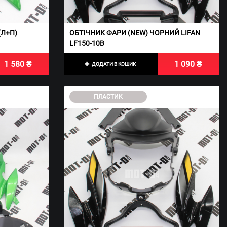
(Л+П)
ОБТІЧНИК ФАРИ (NEW) ЧОРНИЙ LIFAN
LF150-10В
1 580 ₴
1 090 ₴
ДОДАТИ В КОШИК
ПЛАСТИК