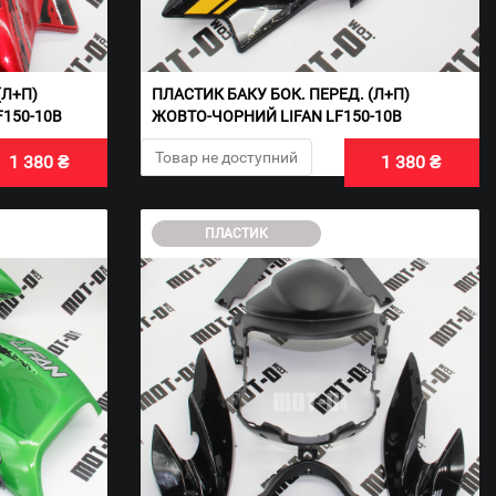
(Л+П)
ПЛАСТИК БАКУ БОК. ПЕРЕД. (Л+П)
F150-10B
ЖОВТО-ЧОРНИЙ LIFAN LF150-10B
Товар не доступний
1 380 ₴
1 380 ₴
ПЛАСТИК