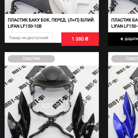
ПЛАСТИК БАКУ БОК. ПЕРЕД. (Л+П) БІЛИЙ
ПЛАСТИК БАК
LIFAN LF150-10B
LIFAN LF150
Товар не доступний
1 380 ₴
ДОДАТИ 
ПЛАСТИК
ПЛАС