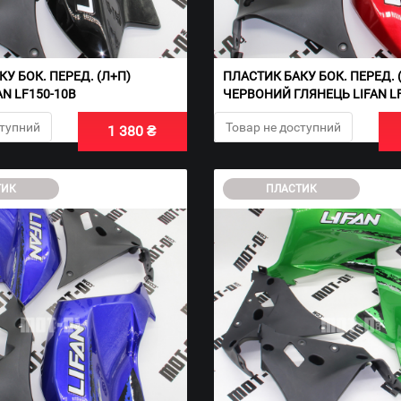
У БОК. ПЕРЕД. (Л+П)
ПЛАСТИК БАКУ БОК. ПЕРЕД. 
N LF150-10B
ЧЕРВОНИЙ ГЛЯНЕЦЬ LIFAN L
ступний
Товар не доступний
1 380 ₴
ТИК
ПЛАСТИК