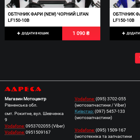
ОБТІЧНИК ФАРИ (NEW) ЧОРНИЙ LIFAN
ОБТІЧНИК ФА
LF150-10В
LF150-10В
1 090 ₴
ДОДАТИ В КОШИК
ДОДАТИ 
Адреса
Магазин Мотоцентр
Vodafone:
(095) 3702-055
Рівненська обл.
(мотозапчастини / Viber)
Київстар:
(097) 5457-133
смт. Рокитне, вул. Шевченка
(мотозапчастини)
9
Vodafone:
0953702055 (Viber)
Vodafone:
(095) 1509-167
Vodafone:
0951509167
(мототехніка та запчастини