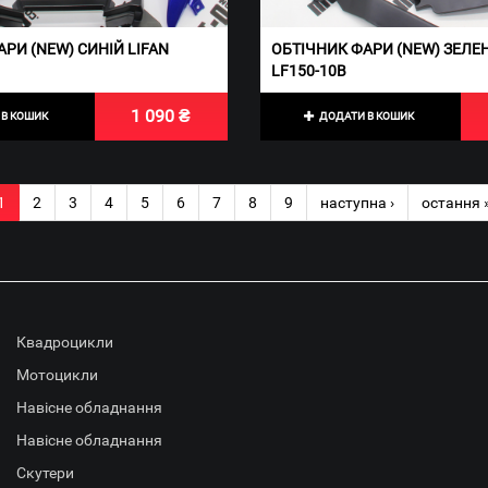
РИ (NEW) СИНІЙ LIFAN
ОБТІЧНИК ФАРИ (NEW) ЗЕЛЕ
LF150-10В
1 090 ₴
В КОШИК
ДОДАТИ В КОШИК
1
2
3
4
5
6
7
8
9
наступна ›
остання 
Квадроцикли
Мотоцикли
Навісне обладнання
Навісне обладнання
Скутери