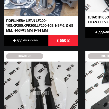
ПЛАСТИК БО
ПОРШНЕВА LIFAN LF200-
LIFAN LF150
10S,KP200,KPR200,LF200-10B, NBF-2, Ø 65
ММ, H-63/95 ММ, P-14 ММ
ДОДАТИ 
3 550 ₴
ДОДАТИ В КОШИК
ПЛАСТИК
ПЛАС